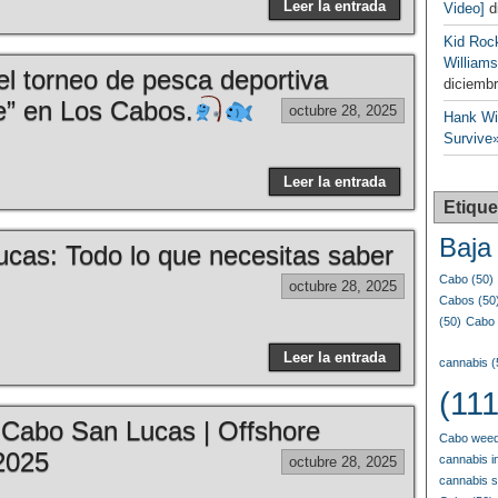
Leer la entrada
Video]
d
Kid Roc
Williams
el torneo de pesca deportiva
diciembr
e” en Los Cabos.
octubre 28, 2025
Hank Wil
Survive»
Leer la entrada
Etique
Baja 
cas: Todo lo que necesitas saber
Cabo
(50)
octubre 28, 2025
Cabos
(50
(50)
Cabo 
Leer la entrada
cannabis
(
(111
| Cabo San Lucas | Offshore
Cabo weed
2025
cannabis i
octubre 28, 2025
cannabis 