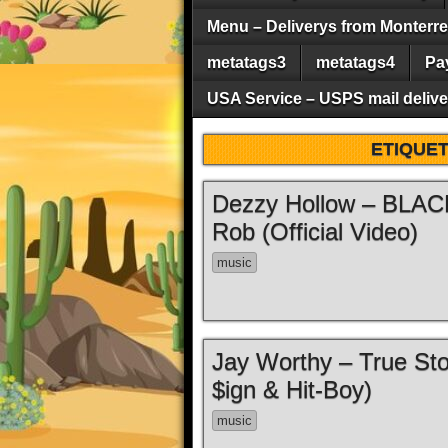
Menu – Deliverys from Monterrey 
metatags3
metatags4
Pa
USA Service – USPS mail deliver
ETIQUE
Dezzy Hollow – BLACK
Rob (Official Video)
music
Jay Worthy – True Stor
$ign & Hit-Boy)
music