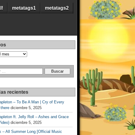
l!
metatags1
metatags2
vos
as recientes
apleton – To Be A Man | Cry of Every
 there
diciembre 5, 2025
apleton ft. Jelly Roll – Ashes and Grace
Video)
diciembre 5, 2025
 – All Summer Long [Official Music