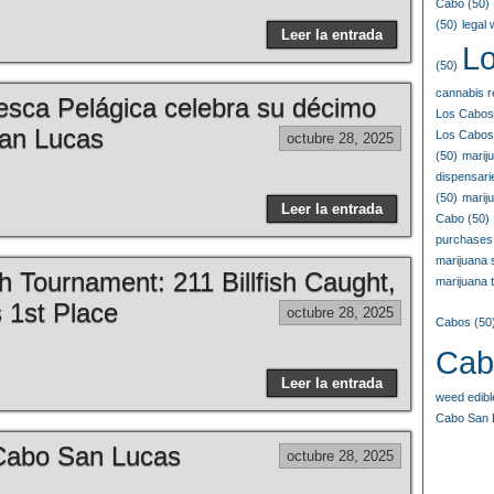
Cabo
(50)
(50)
legal
Leer la entrada
L
(50)
cannabis r
esca Pelágica celebra su décimo
Los Cabos
San Lucas
Los Cabos
octubre 28, 2025
(50)
marij
dispensar
(50)
marij
Leer la entrada
Cabo
(50)
purchases
marijuana
h Tournament: 211 Billfish Caught,
marijuana t
 1st Place
octubre 28, 2025
Cabos
(50
Cab
Leer la entrada
weed edib
Cabo San 
n Cabo San Lucas
octubre 28, 2025