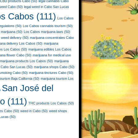
CBD products Cabo
(50)
legal cannabis Cabo
 weed Cabo
(50)
legal weed in Cabo San Lucas
os Cabos
(111)
Los Cabos
egulations
(50)
Los Cabos cannabis tourism
(50)
 marijuana
(50)
Los Cabos marijuana laws
(50)
 weed delivery
(50)
marijuana concentrates Cabo
uana delivery Los Cabos
(50)
marijuana
ies Los Cabos
(50)
marijuana edibles Los Cabos
uana flower Cabo
(50)
marijuana for medical use
marijuana products Los Cabos
(50)
marijuana
 Cabo San Lucas
(50)
marijuana shops Cabo
(50)
 smoking Cabo
(50)
marijuana tinctures Cabo
(50)
ourism Baja California
(50)
marijuana tourism Los
San José del
)
o
(111)
THC products Los Cabos
(50)
les Cabo
(50)
weed in Cabo
(50)
weed shops
Lucas
(50)