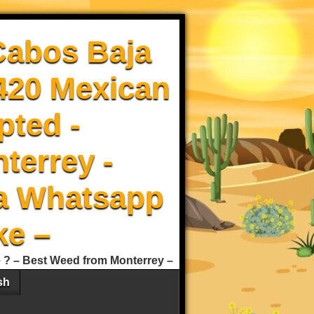
Cabos Baja
 420 Mexican
pted -
terrey -
a Whatsapp
ke –
e ? – Best Weed from Monterrey –
sh