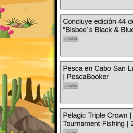
Concluye edición 44 d
“Bisbee´s Black & Blu
articles
Pesca en Cabo San Lu
| PescaBooker
articles
Pelagic Triple Crown 
Tournament Fishing | 
articles