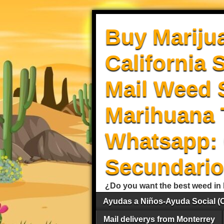
Buy Mariju
California 
Mail Weed S
Marihuana 
Whatsapp: 
Secundario
¿Do you want the best weed in 
Ayudas a Niños-Ayuda Social (
Mail deliverys from Monterrey