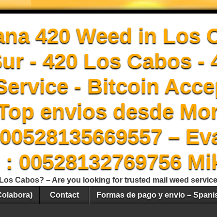
ana 420 Weed in Los 
Sur - 420 Los Cabos -
ervice - Bitcoin Acce
Top envios desde Mon
00528135669557 – Ev
 : 00528132769756 Mi
Los Cabos? – Are you looking for trusted mail weed servic
Colabora)
Contact
Formas de pago y envio – Spani