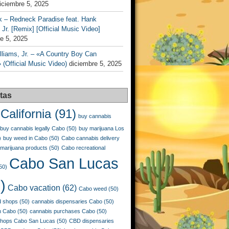
iciembre 5, 2025
k – Redneck Paradise feat. Hank
 Jr. [Remix] [Official Music Video]
e 5, 2025
liams, Jr. – «A Country Boy Can
 (Official Music Video)
diciembre 5, 2025
tas
California
(91)
buy cannabis
buy cannabis legally Cabo
(50)
buy marijuana Los
)
buy weed in Cabo
(50)
Cabo cannabis delivery
marijuana products
(50)
Cabo recreational
Cabo San Lucas
50)
)
Cabo vacation
(62)
Cabo weed
(50)
 shops
(50)
cannabis dispensaries Cabo
(50)
n Cabo
(50)
cannabis purchases Cabo
(50)
shops Cabo San Lucas
(50)
CBD dispensaries