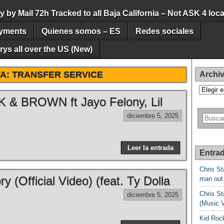
by Mail 72h Tracked to all Baja California – Not ASK 4 loca
yments
Quienes somos – ES
Redes sociales
ys all over the US (New)
TA:
TRANSFER SERVICE
Archi
Archivos
 & BROWN ft Jayo Felony, Lil
diciembre 5, 2025
Leer la entrada
Entrad
Chris St
y (Official Video) (feat. Ty Dolla
man out
Chris St
diciembre 5, 2025
(Music 
Kid Rock