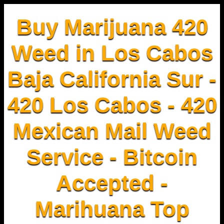
Buy Marijuana 420
Weed in Los Cabos
Baja California Sur -
420 Los Cabos - 420
Mexican Mail Weed
Service - Bitcoin
Accepted -
Marihuana Top