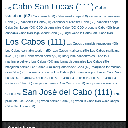
Cabo San Lucas
(111)
Cabo
(50)
vacation
(62)
Cabo weed
(50)
Cabo weed shops
(50)
cannabis dispensaries
Cabo
(50)
cannabis in Cabo
(50)
cannabis purchases Cabo
(50)
cannabis shops
Cabo San Lucas
(50)
CBD dispensaries Cabo
(50)
CBD products Cabo
(50)
legal
cannabis Cabo
(50)
legal weed Cabo
(50)
legal weed in Cabo San Lucas
(50)
Los Cabos
(111)
Los Cabos cannabis regulations
(50)
Los Cabos cannabis tourism
(50)
Los Cabos marijuana
(50)
Los Cabos marijuana
laws
(50)
Los Cabos weed delivery
(50)
marijuana concentrates Cabo
(50)
marijuana delivery Los Cabos
(50)
marijuana dispensaries Los Cabos
(50)
marijuana edibles Los Cabos
(50)
marijuana flower Cabo
(50)
marijuana for medical
use Cabo
(50)
marijuana products Los Cabos
(50)
marijuana purchases Cabo San
Lucas
(50)
marijuana shops Cabo
(50)
marijuana smoking Cabo
(50)
marijuana
tinctures Cabo
(50)
marijuana tourism Baja California
(50)
marijuana tourism Los
San José del Cabo
(111)
Cabos
(50)
THC
products Los Cabos
(50)
weed edibles Cabo
(50)
weed in Cabo
(50)
weed shops
Cabo San Lucas
(50)