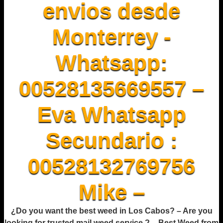
envios desde
Monterrey -
Whatsapp:
00528135669557 –
Eva Whatsapp
Secundario :
00528132769756
Mike –
¿Do you want the best weed in Los Cabos? – Are you
looking for trusted mail weed service ? – Best Weed from