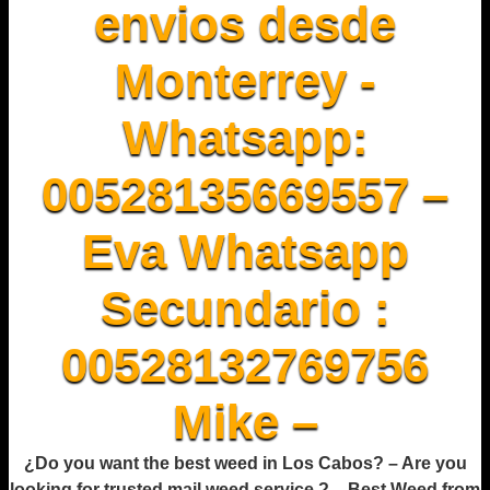
envios desde
Monterrey -
Whatsapp:
00528135669557 –
Eva Whatsapp
Secundario :
00528132769756
Mike –
¿Do you want the best weed in Los Cabos? – Are you
looking for trusted mail weed service ? – Best Weed from