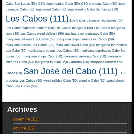
Cabo San Lucas
(50)
CBD dispensaries Cabo
(50)
CBD products Cabo
(50)
legal
cannabis Cabo
(50)
legal weed Cabo
(50)
legal weed in Cabo San Lucas
(50)
Los Cabos
(111)
Los Cabos cannabis regulations
(50)
Los Cabos cannabis tourism
(50)
Los Cabos marijuana
(50)
Los Cabos marijuana
laws
(50)
Los Cabos weed delivery
(50)
marijuana concentrates Cabo
(50)
marijuana delivery Los Cabos
(50)
marijuana dispensaries Los Cabos
(50)
marijuana edibles Los Cabos
(50)
marijuana flower Cabo
(50)
marijuana for medical
use Cabo
(50)
marijuana products Los Cabos
(50)
marijuana purchases Cabo San
Lucas
(50)
marijuana shops Cabo
(50)
marijuana smoking Cabo
(50)
marijuana
tinctures Cabo
(50)
marijuana tourism Baja California
(50)
marijuana tourism Los
San José del Cabo
(111)
Cabos
(50)
THC
products Los Cabos
(50)
weed edibles Cabo
(50)
weed in Cabo
(50)
weed shops
Cabo San Lucas
(50)
Archives
diciembre 2025
octubre 2025