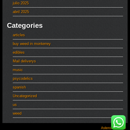
julio 2025
abril 2025
Categories
articles
buy weed in monterrey
edibles
Mail deliverys
music
psycodelics
spanish
Uncategorized
us
weed
Asteroid Theme