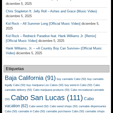
diciembre 5, 2025
Chris Stapleton ft. Jelly Roll – Ashes and Grace (Music Video)
diciembre 5, 2025
Kid Rock – All Summer Long [Official Music Video]
diciembre 5,
2025
Kid Rock – Redneck Paradise feat. Hank Williams Jr. [Remix]
[Official Music Video]
diciembre 5, 2025
Hank Williams, Jr. – «A Country Boy Can Survive» (Official Music
Video)
diciembre 5, 2025
Etiquetas
Baja California
(91)
buy cannabis Cabo
(50)
buy cannabis
legally Cabo
(50)
buy marijuana Los Cabos
(50)
buy weed in Cabo
(50)
Cabo
cannabis delivery
(50)
Cabo marijuana products
(50)
Cabo recreational cannabis
Cabo San Lucas
(111)
Cabo
(50)
vacation
(62)
Cabo weed
(50)
Cabo weed shops
(50)
cannabis dispensaries
Cabo
(50)
cannabis in Cabo
(50)
cannabis purchases Cabo
(50)
cannabis shops