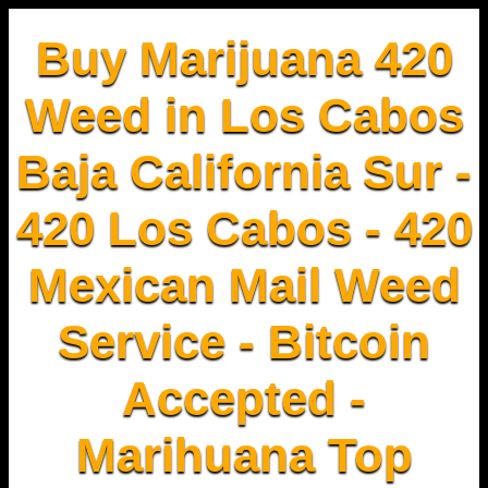
Buy Marijuana 420
Weed in Los Cabos
Baja California Sur -
420 Los Cabos - 420
Mexican Mail Weed
Service - Bitcoin
Accepted -
Marihuana Top