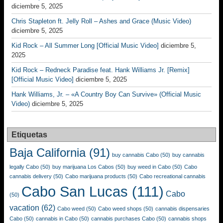
diciembre 5, 2025
Chris Stapleton ft. Jelly Roll – Ashes and Grace (Music Video)
diciembre 5, 2025
Kid Rock – All Summer Long [Official Music Video]
diciembre 5,
2025
Kid Rock – Redneck Paradise feat. Hank Williams Jr. [Remix]
[Official Music Video]
diciembre 5, 2025
Hank Williams, Jr. – «A Country Boy Can Survive» (Official Music
Video)
diciembre 5, 2025
Etiquetas
Baja California
(91)
buy cannabis Cabo
(50)
buy cannabis
legally Cabo
(50)
buy marijuana Los Cabos
(50)
buy weed in Cabo
(50)
Cabo
cannabis delivery
(50)
Cabo marijuana products
(50)
Cabo recreational cannabis
Cabo San Lucas
(111)
Cabo
(50)
vacation
(62)
Cabo weed
(50)
Cabo weed shops
(50)
cannabis dispensaries
Cabo
(50)
cannabis in Cabo
(50)
cannabis purchases Cabo
(50)
cannabis shops