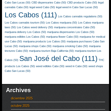
Cabo San Lucas
(50)
CBD dispensaries Cabo
(50)
CBD products Cabo
(50)
legal
cannabis Cabo
(50)
legal weed Cabo
(50)
legal weed in Cabo San Lucas
(50)
Los Cabos
(111)
Los Cabos cannabis regulations
(50)
Los Cabos cannabis tourism
(50)
Los Cabos marijuana
(50)
Los Cabos marijuana
laws
(50)
Los Cabos weed delivery
(50)
marijuana concentrates Cabo
(50)
marijuana delivery Los Cabos
(50)
marijuana dispensaries Los Cabos
(50)
marijuana edibles Los Cabos
(50)
marijuana flower Cabo
(50)
marijuana for medical
use Cabo
(50)
marijuana products Los Cabos
(50)
marijuana purchases Cabo San
Lucas
(50)
marijuana shops Cabo
(50)
marijuana smoking Cabo
(50)
marijuana
tinctures Cabo
(50)
marijuana tourism Baja California
(50)
marijuana tourism Los
San José del Cabo
(111)
Cabos
(50)
THC
products Los Cabos
(50)
weed edibles Cabo
(50)
weed in Cabo
(50)
weed shops
Cabo San Lucas
(50)
Archives
diciembre 2025
octubre 2025