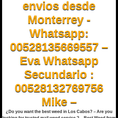
envios desde
Monterrey -
Whatsapp:
00528135669557 –
Eva Whatsapp
Secundario :
00528132769756
Mike –
¿Do you want the best weed in Los Cabos? – Are you
looking for trusted mail weed service ? – Best Weed from