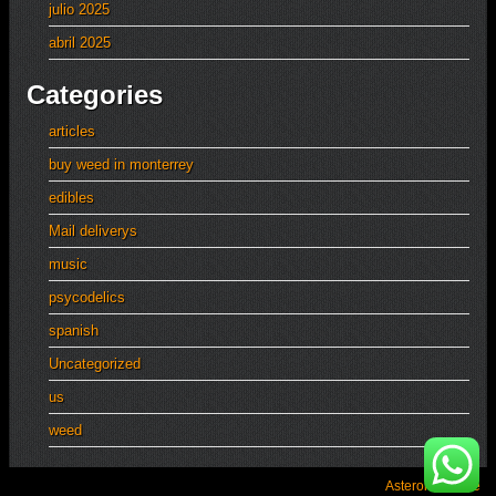
julio 2025
abril 2025
Categories
articles
buy weed in monterrey
edibles
Mail deliverys
music
psycodelics
spanish
Uncategorized
us
weed
Asteroid Theme