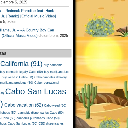
iciembre 5, 2025
k – Redneck Paradise feat. Hank
 Jr. [Remix] [Official Music Video]
e 5, 2025
liams, Jr. – «A Country Boy Can
 (Official Music Video)
diciembre 5, 2025
tas
California
(91)
buy cannabis
buy cannabis legally Cabo
(50)
buy marijuana Los
)
buy weed in Cabo
(50)
Cabo cannabis delivery
marijuana products
(50)
Cabo recreational
Cabo San Lucas
50)
)
Cabo vacation
(62)
Cabo weed
(50)
 shops
(50)
cannabis dispensaries Cabo
(50)
n Cabo
(50)
cannabis purchases Cabo
(50)
shops Cabo San Lucas
(50)
CBD dispensaries