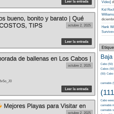
Leer la entrada
Video]
d
Kid Roc
Williams
s bueno, bonito y barato | Qué
diciembr
, COSTOS, TIPS
octubre 2, 2025
Hank Wil
Survive»
Leer la entrada
Etique
Baja 
porada de ballenas en Los Cabos |
Cabo
(50)
octubre 2, 2025
Cabos
(50
(50)
Cabo 
_8v5o_J0
cannabis
(
Leer la entrada
(111
Cabo weed
Mejores Playas para Visitar en
cannabis i
cannabis 
octubre 2, 2025