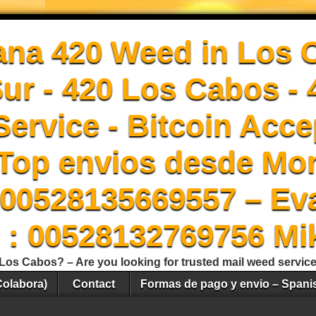
ana 420 Weed in Los 
Sur - 420 Los Cabos -
ervice - Bitcoin Acce
Top envios desde Mon
00528135669557 – Ev
 : 00528132769756 Mi
Los Cabos? – Are you looking for trusted mail weed servic
Colabora)
Contact
Formas de pago y envio – Spani