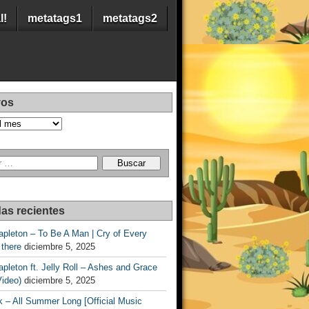
l!
metatags1
metatags2
vos
as recientes
apleton – To Be A Man | Cry of Every
 there
diciembre 5, 2025
apleton ft. Jelly Roll – Ashes and Grace
Video)
diciembre 5, 2025
 – All Summer Long [Official Music