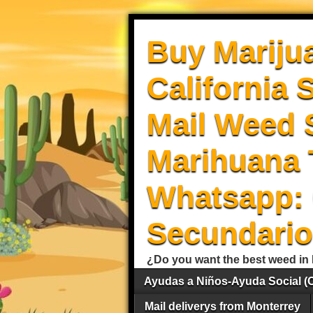
Buy Mariju
California 
Mail Weed S
Marihuana 
Whatsapp: 
Secundario
¿Do you want the best weed in 
Ayudas a Niños-Ayuda Social (
Mail deliverys from Monterrey