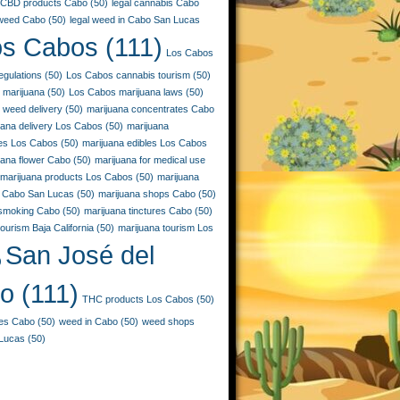
CBD products Cabo
(50)
legal cannabis Cabo
 weed Cabo
(50)
legal weed in Cabo San Lucas
os Cabos
(111)
Los Cabos
egulations
(50)
Los Cabos cannabis tourism
(50)
 marijuana
(50)
Los Cabos marijuana laws
(50)
 weed delivery
(50)
marijuana concentrates Cabo
uana delivery Los Cabos
(50)
marijuana
ies Los Cabos
(50)
marijuana edibles Los Cabos
uana flower Cabo
(50)
marijuana for medical use
marijuana products Los Cabos
(50)
marijuana
 Cabo San Lucas
(50)
marijuana shops Cabo
(50)
 smoking Cabo
(50)
marijuana tinctures Cabo
(50)
ourism Baja California
(50)
marijuana tourism Los
San José del
)
o
(111)
THC products Los Cabos
(50)
les Cabo
(50)
weed in Cabo
(50)
weed shops
Lucas
(50)