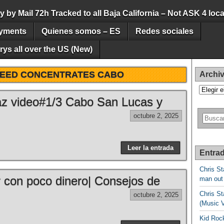
by Mail 72h Tracked to all Baja California – Not ASK 4 loca
yments
Quienes somos – ES
Redes sociales
ys all over the US (New)
EED CONCENTRATES CABO
Archi
Archivos
z video#1/3 Cabo San Lucas y
octubre 2, 2025
Leer la entrada
Entrad
Chris St
 con poco dinero| Consejos de
man out
Chris St
octubre 2, 2025
(Music 
Kid Rock