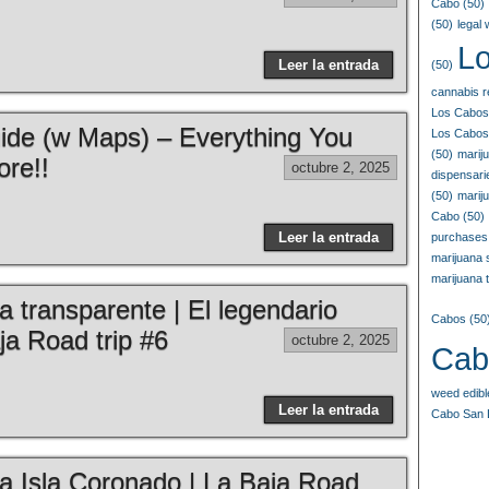
Cabo
(50)
(50)
legal
L
Leer la entrada
(50)
cannabis r
Los Cabos
ide (w Maps) – Everything You
Los Cabos
(50)
marij
re!!
octubre 2, 2025
dispensar
(50)
marij
Cabo
(50)
Leer la entrada
purchases
marijuana
marijuana t
transparente | El legendario
Cabos
(50
aja Road trip #6
octubre 2, 2025
Cab
weed edib
Leer la entrada
Cabo San 
a Isla Coronado | La Baja Road