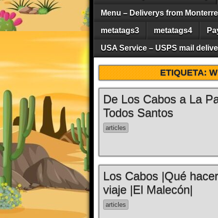
Menu – Deliverys from Monterrey 
metatags3
metatags4
Pa
USA Service – USPS mail deliver
ETIQUETA:
W
De Los Cabos a La Pa
Todos Santos
articles
Los Cabos |Qué hacer
viaje |El Malecón|
articles