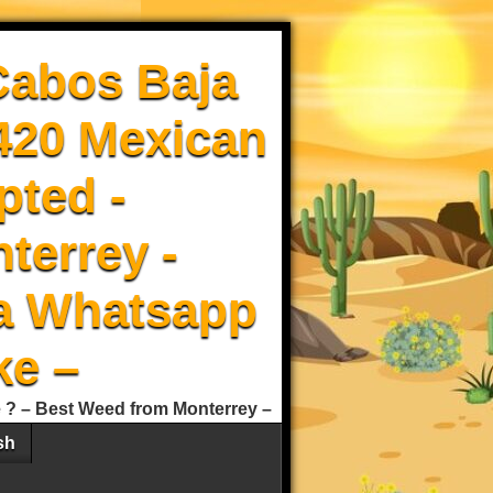
Cabos Baja
 420 Mexican
pted -
terrey -
a Whatsapp
ke –
e ? – Best Weed from Monterrey –
sh