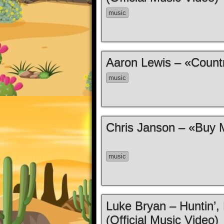
music
Aaron Lewis – «Countr
music
Chris Janson – «Buy M
music
Luke Bryan – Huntin’, 
(Official Music Video)