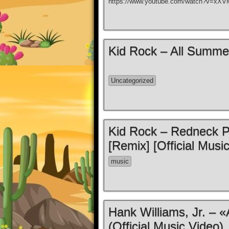
https://www.youtube.com/watch?v=x
Kid Rock – All Summer
Uncategorized
Kid Rock – Redneck Pa
[Remix] [Official Musi
music
Hank Williams, Jr. – 
(Official Music Video)