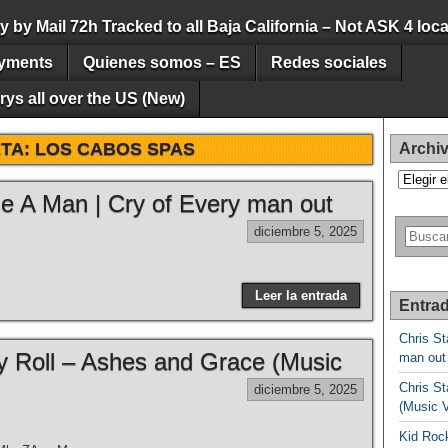
by Mail 72h Tracked to all Baja California – Not ASK 4 loca
yments
Quienes somos – ES
Redes sociales
ys all over the US (New)
ETA:
LOS CABOS SPAS
Archi
Archivos
Be A Man | Cry of Every man out
diciembre 5, 2025
Leer la entrada
Entrad
Chris St
lly Roll – Ashes and Grace (Music
man out
Chris St
diciembre 5, 2025
(Music 
Kid Rock