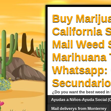
Buy Mariju
California 
Mail Weed S
Marihuana 
Whatsapp: 
Secundario
¿Do you want the best weed in 
Ayudas a Niños-Ayuda Social (
Mail deliverys from Monterrey