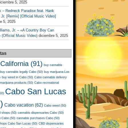
iciembre 5, 2025
k – Redneck Paradise feat. Hank
 Jr. [Remix] [Official Music Video]
e 5, 2025
liams, Jr. – «A Country Boy Can
 (Official Music Video)
diciembre 5, 2025
tas
California
(91)
buy cannabis
buy cannabis legally Cabo
(50)
buy marijuana Los
)
buy weed in Cabo
(50)
Cabo cannabis delivery
marijuana products
(50)
Cabo recreational
Cabo San Lucas
50)
)
Cabo vacation
(62)
Cabo weed
(50)
 shops
(50)
cannabis dispensaries Cabo
(50)
n Cabo
(50)
cannabis purchases Cabo
(50)
shops Cabo San Lucas
(50)
CBD dispensaries