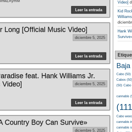
XVMhwZAymM
Video]
d
Leer la entrada
Kid Roc
Williams
diciembr
 Long [Official Music Video]
Hank Wil
Survive»
diciembre 5, 2025
Etique
Leer la entrada
Baja 
radise feat. Hank Williams Jr.
Cabo
(50)
Cabos
(50
c Video]
diciembre 5, 2025
(50)
Cabo 
cannabis
(
Leer la entrada
(111
Cabo weed
«A Country Boy Can Survive»
cannabis i
cannabis 
diciembre 5, 2025