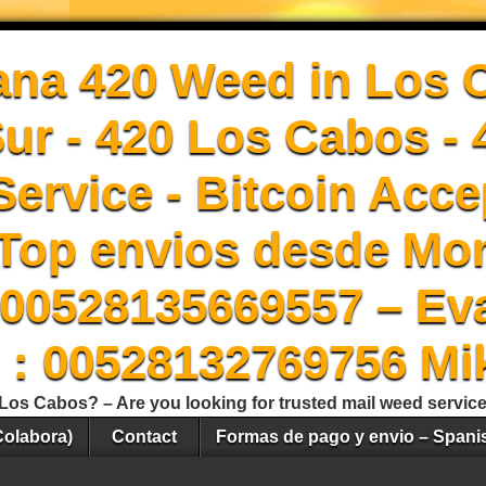
ana 420 Weed in Los 
Sur - 420 Los Cabos -
ervice - Bitcoin Acce
Top envios desde Mon
00528135669557 – Ev
 : 00528132769756 Mi
Los Cabos? – Are you looking for trusted mail weed servic
Colabora)
Contact
Formas de pago y envio – Spani