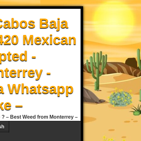
Cabos Baja
 420 Mexican
pted -
terrey -
a Whatsapp
ke –
e ? – Best Weed from Monterrey –
sh