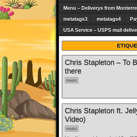
Menu – Deliverys from Monterrey 
metatags3
metatags4
Pa
USA Service – USPS mail deliver
ETIQU
Chris Stapleton – To 
there
music
Chris Stapleton ft. Je
Video)
music