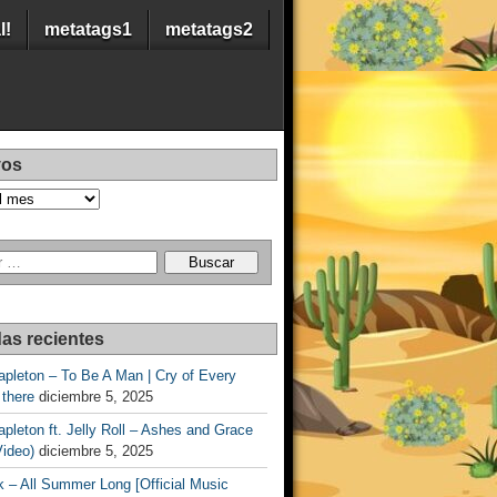
l!
metatags1
metatags2
vos
as recientes
apleton – To Be A Man | Cry of Every
 there
diciembre 5, 2025
apleton ft. Jelly Roll – Ashes and Grace
Video)
diciembre 5, 2025
 – All Summer Long [Official Music