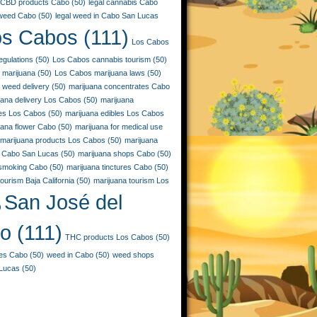
CBD products Cabo
(50)
legal cannabis Cabo
 weed Cabo
(50)
legal weed in Cabo San Lucas
os Cabos
(111)
Los Cabos
egulations
(50)
Los Cabos cannabis tourism
(50)
 marijuana
(50)
Los Cabos marijuana laws
(50)
 weed delivery
(50)
marijuana concentrates Cabo
uana delivery Los Cabos
(50)
marijuana
ies Los Cabos
(50)
marijuana edibles Los Cabos
uana flower Cabo
(50)
marijuana for medical use
marijuana products Los Cabos
(50)
marijuana
 Cabo San Lucas
(50)
marijuana shops Cabo
(50)
 smoking Cabo
(50)
marijuana tinctures Cabo
(50)
ourism Baja California
(50)
marijuana tourism Los
San José del
)
o
(111)
THC products Los Cabos
(50)
les Cabo
(50)
weed in Cabo
(50)
weed shops
Lucas
(50)