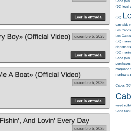
Cabo
(50)
(50)
legal
L
Leer la entrada
(50)
cannabis r
Los Cabos
y Boy» (Official Video)
Los Cabos
diciembre 5, 2025
(50)
marij
dispensar
(50)
marij
Leer la entrada
Cabo
(50)
purchases
marijuana
e A Boat» (Official Video)
marijuana t
diciembre 5, 2025
Cabos
(50
Cab
Leer la entrada
weed edib
Cabo San 
Fishin’, And Lovin’ Every Day
diciembre 5, 2025