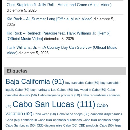
Chris Stapleton ft. Jelly Roll – Ashes and Grace (Music Video)
diciembre 5, 2025
Kid Rock – All Summer Long [Official Music Video]
diciembre 5,
2025
Kid Rock – Redneck Paradise feat. Hank Williams Jr. [Remix]
[Official Music Video]
diciembre 5, 2025
Hank Williams, Jr. – «A Country Boy Can Survive» (Official Music
Video)
diciembre 5, 2025
Etiquetas
Baja California
(91)
buy cannabis Cabo
(50)
buy cannabis
legally Cabo
(50)
buy marijuana Los Cabos
(50)
buy weed in Cabo
(50)
Cabo
cannabis delivery
(50)
Cabo marijuana products
(50)
Cabo recreational cannabis
Cabo San Lucas
(111)
Cabo
(50)
vacation
(62)
Cabo weed
(50)
Cabo weed shops
(50)
cannabis dispensaries
Cabo
(50)
cannabis in Cabo
(50)
cannabis purchases Cabo
(50)
cannabis shops
Cabo San Lucas
(50)
CBD dispensaries Cabo
(50)
CBD products Cabo
(50)
legal