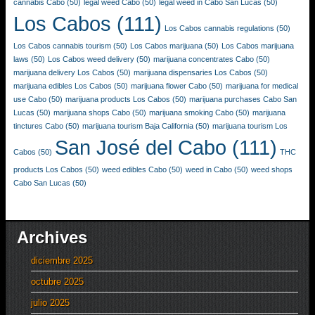
cannabis Cabo
(50)
legal weed Cabo
(50)
legal weed in Cabo San Lucas
(50)
Los Cabos
(111)
Los Cabos cannabis regulations
(50)
Los Cabos cannabis tourism
(50)
Los Cabos marijuana
(50)
Los Cabos marijuana
laws
(50)
Los Cabos weed delivery
(50)
marijuana concentrates Cabo
(50)
marijuana delivery Los Cabos
(50)
marijuana dispensaries Los Cabos
(50)
marijuana edibles Los Cabos
(50)
marijuana flower Cabo
(50)
marijuana for medical
use Cabo
(50)
marijuana products Los Cabos
(50)
marijuana purchases Cabo San
Lucas
(50)
marijuana shops Cabo
(50)
marijuana smoking Cabo
(50)
marijuana
tinctures Cabo
(50)
marijuana tourism Baja California
(50)
marijuana tourism Los
San José del Cabo
(111)
Cabos
(50)
THC
products Los Cabos
(50)
weed edibles Cabo
(50)
weed in Cabo
(50)
weed shops
Cabo San Lucas
(50)
Archives
diciembre 2025
octubre 2025
julio 2025