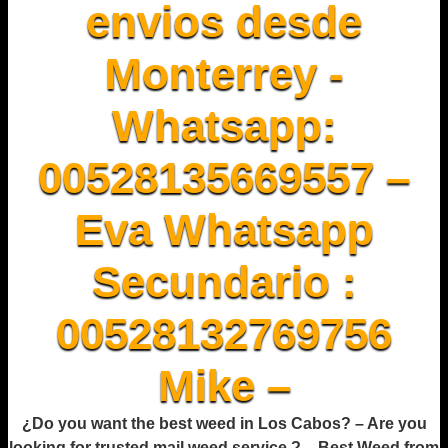
envios desde
Monterrey -
Whatsapp:
00528135669557 –
Eva Whatsapp
Secundario :
00528132769756
Mike –
¿Do you want the best weed in Los Cabos? – Are you
looking for trusted mail weed service ? – Best Weed from