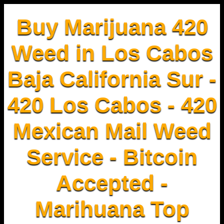
Buy Marijuana 420
Weed in Los Cabos
Baja California Sur -
420 Los Cabos - 420
Mexican Mail Weed
Service - Bitcoin
Accepted -
Marihuana Top