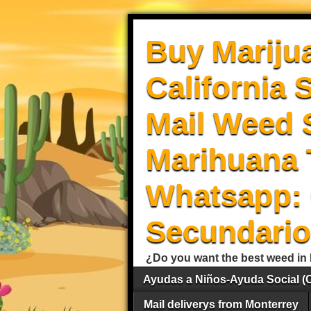
Buy Mariju
California 
Mail Weed S
Marihuana 
Whatsapp: 
Secundario
¿Do you want the best weed in 
Ayudas a Niños-Ayuda Social (
Mail deliverys from Monterrey