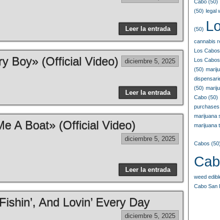
Cabo
(50)
(50)
legal
L
Leer la entrada
(50)
cannabis r
Los Cabos
y Boy» (Official Video)
Los Cabos
diciembre 5, 2025
(50)
marij
dispensar
(50)
marij
Leer la entrada
Cabo
(50)
purchases
marijuana
e A Boat» (Official Video)
marijuana t
diciembre 5, 2025
Cabos
(50
Cab
Leer la entrada
weed edib
Cabo San 
Fishin’, And Lovin’ Every Day
diciembre 5, 2025