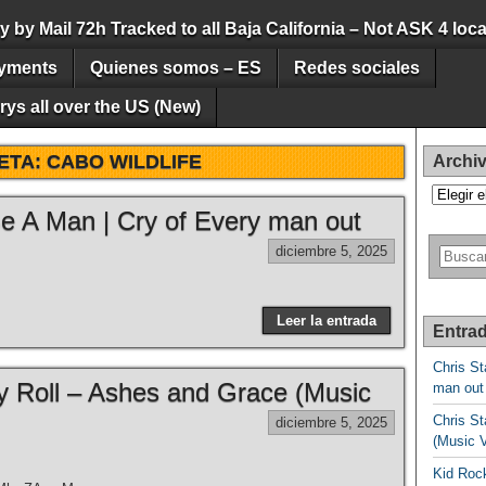
by Mail 72h Tracked to all Baja California – Not ASK 4 loca
yments
Quienes somos – ES
Redes sociales
ys all over the US (New)
ETA:
CABO WILDLIFE
Archi
Archivos
Be A Man | Cry of Every man out
diciembre 5, 2025
Leer la entrada
Entrad
Chris St
lly Roll – Ashes and Grace (Music
man out
Chris St
diciembre 5, 2025
(Music 
Kid Rock