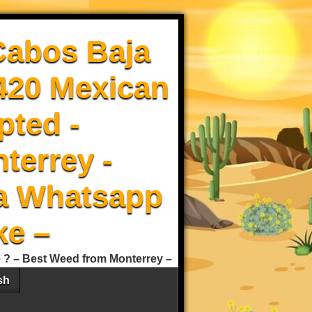
Cabos Baja
 420 Mexican
pted -
terrey -
a Whatsapp
ke –
e ? – Best Weed from Monterrey –
sh