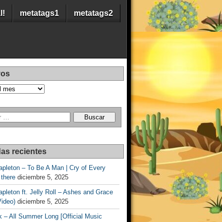
l!
metatags1
metatags2
vos
as recientes
apleton – To Be A Man | Cry of Every
 there
diciembre 5, 2025
apleton ft. Jelly Roll – Ashes and Grace
Video)
diciembre 5, 2025
 – All Summer Long [Official Music