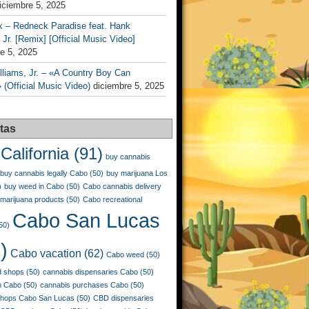
iciembre 5, 2025
k – Redneck Paradise feat. Hank
 Jr. [Remix] [Official Music Video]
e 5, 2025
liams, Jr. – «A Country Boy Can
 (Official Music Video)
diciembre 5, 2025
tas
California
(91)
buy cannabis
buy cannabis legally Cabo
(50)
buy marijuana Los
)
buy weed in Cabo
(50)
Cabo cannabis delivery
marijuana products
(50)
Cabo recreational
Cabo San Lucas
50)
)
Cabo vacation
(62)
Cabo weed
(50)
 shops
(50)
cannabis dispensaries Cabo
(50)
n Cabo
(50)
cannabis purchases Cabo
(50)
shops Cabo San Lucas
(50)
CBD dispensaries