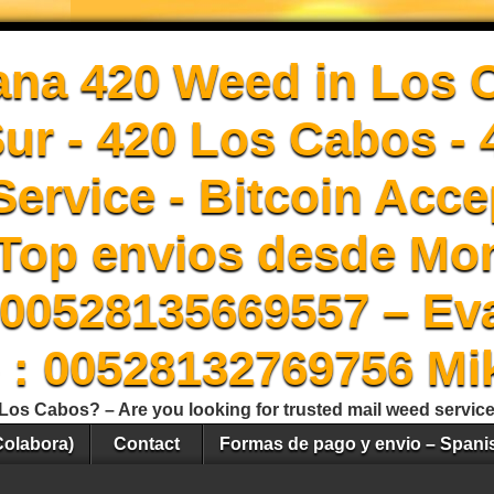
ana 420 Weed in Los 
Sur - 420 Los Cabos -
ervice - Bitcoin Acce
Top envios desde Mon
00528135669557 – Ev
 : 00528132769756 Mi
Los Cabos? – Are you looking for trusted mail weed servic
Colabora)
Contact
Formas de pago y envio – Spani