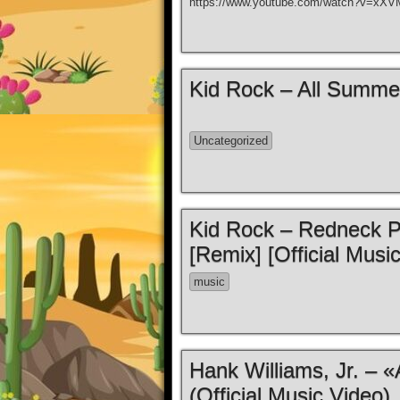
https://www.youtube.com/watch?v=x
Kid Rock – All Summer
Uncategorized
Kid Rock – Redneck Pa
[Remix] [Official Musi
music
Hank Williams, Jr. – 
(Official Music Video)