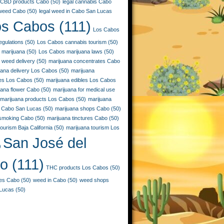
CBD products Cabo
(50)
legal cannabis Cabo
 weed Cabo
(50)
legal weed in Cabo San Lucas
os Cabos
(111)
Los Cabos
egulations
(50)
Los Cabos cannabis tourism
(50)
 marijuana
(50)
Los Cabos marijuana laws
(50)
 weed delivery
(50)
marijuana concentrates Cabo
uana delivery Los Cabos
(50)
marijuana
ies Los Cabos
(50)
marijuana edibles Los Cabos
uana flower Cabo
(50)
marijuana for medical use
marijuana products Los Cabos
(50)
marijuana
 Cabo San Lucas
(50)
marijuana shops Cabo
(50)
 smoking Cabo
(50)
marijuana tinctures Cabo
(50)
ourism Baja California
(50)
marijuana tourism Los
San José del
)
o
(111)
THC products Los Cabos
(50)
les Cabo
(50)
weed in Cabo
(50)
weed shops
Lucas
(50)