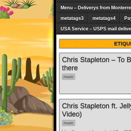
Menu – Deliverys from Monterrey 
metatags3
metatags4
Pa
USA Service – USPS mail deliver
ETIQU
Chris Stapleton – To 
there
music
Chris Stapleton ft. Je
Video)
music