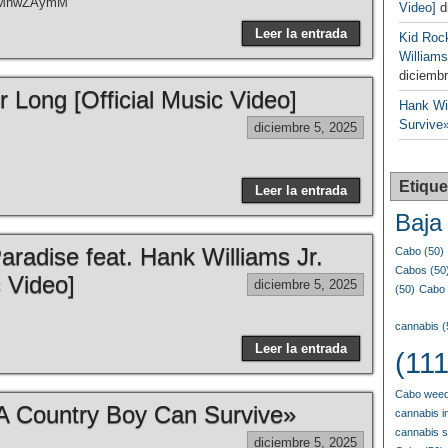
XVMhwZAymM
Video]
d
Leer la entrada
Kid Roc
Williams
diciembr
 Long [Official Music Video]
Hank Wil
Survive»
diciembre 5, 2025
Etique
Leer la entrada
Baja 
radise feat. Hank Williams Jr.
Cabo
(50)
Cabos
(50
c Video]
diciembre 5, 2025
(50)
Cabo 
cannabis
(
Leer la entrada
(111
Cabo weed
«A Country Boy Can Survive»
cannabis i
cannabis 
diciembre 5, 2025