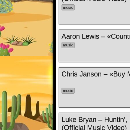
music
Aaron Lewis – «Countr
music
Chris Janson – «Buy M
music
Luke Bryan – Huntin’, 
(Official Music Video)