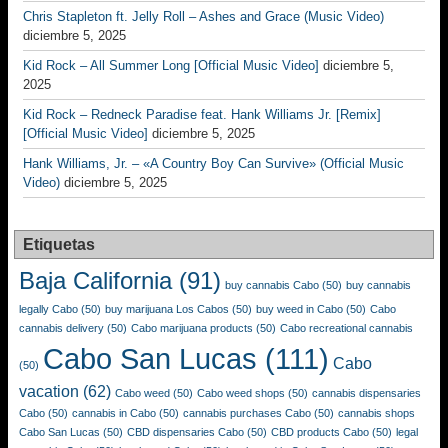
Chris Stapleton ft. Jelly Roll – Ashes and Grace (Music Video)
diciembre 5, 2025
Kid Rock – All Summer Long [Official Music Video]
diciembre 5,
2025
Kid Rock – Redneck Paradise feat. Hank Williams Jr. [Remix]
[Official Music Video]
diciembre 5, 2025
Hank Williams, Jr. – «A Country Boy Can Survive» (Official Music
Video)
diciembre 5, 2025
Etiquetas
Baja California
(91)
buy cannabis Cabo
(50)
buy cannabis
legally Cabo
(50)
buy marijuana Los Cabos
(50)
buy weed in Cabo
(50)
Cabo
cannabis delivery
(50)
Cabo marijuana products
(50)
Cabo recreational cannabis
Cabo San Lucas
(111)
Cabo
(50)
vacation
(62)
Cabo weed
(50)
Cabo weed shops
(50)
cannabis dispensaries
Cabo
(50)
cannabis in Cabo
(50)
cannabis purchases Cabo
(50)
cannabis shops
Cabo San Lucas
(50)
CBD dispensaries Cabo
(50)
CBD products Cabo
(50)
legal