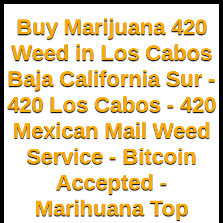
Buy Marijuana 420
Weed in Los Cabos
Baja California Sur -
420 Los Cabos - 420
Mexican Mail Weed
Service - Bitcoin
Accepted -
Marihuana Top