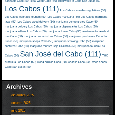
cannabis Cabo
(50)
legal weed Cabo
(50)
legal weed in Cabo San Lucas
(50)
Los Cabos
(111)
Los Cabos cannabis regulations
(50)
Los Cabos cannabis tourism
(50)
Los Cabos marijuana
(50)
Los Cabos marijuana
laws
(50)
Los Cabos weed delivery
(50)
marijuana concentrates Cabo
(50)
marijuana delivery Los Cabos
(50)
marijuana dispensaries Los Cabos
(50)
marijuana edibles Los Cabos
(50)
marijuana flower Cabo
(50)
marijuana for medical
use Cabo
(50)
marijuana products Los Cabos
(50)
marijuana purchases Cabo San
Lucas
(50)
marijuana shops Cabo
(50)
marijuana smoking Cabo
(50)
marijuana
tinctures Cabo
(50)
marijuana tourism Baja California
(50)
marijuana tourism Los
San José del Cabo
(111)
Cabos
(50)
THC
products Los Cabos
(50)
weed edibles Cabo
(50)
weed in Cabo
(50)
weed shops
Cabo San Lucas
(50)
Archives
diciembre 2025
octubre 2025
julio 2025