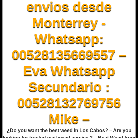
envios desde
Monterrey -
Whatsapp:
00528135669557 –
Eva Whatsapp
Secundario :
00528132769756
Mike –
¿Do you want the best weed in Los Cabos? – Are you
looking for trusted mail weed service ? – Best Weed from