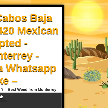
Cabos Baja
 420 Mexican
pted -
terrey -
a Whatsapp
ke –
e ? – Best Weed from Monterrey –
sh