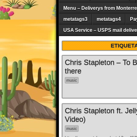
Menu – Deliverys from Monterrey 
metatags3
metatags4
Pa
USA Service – USPS mail deliver
ETIQUET
Chris Stapleton – To 
there
music
Chris Stapleton ft. Je
Video)
music