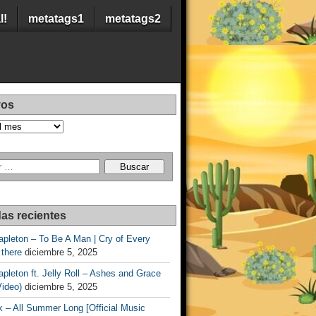
l!
metatags1
metatags2
vos
as recientes
apleton – To Be A Man | Cry of Every
 there
diciembre 5, 2025
apleton ft. Jelly Roll – Ashes and Grace
Video)
diciembre 5, 2025
 – All Summer Long [Official Music