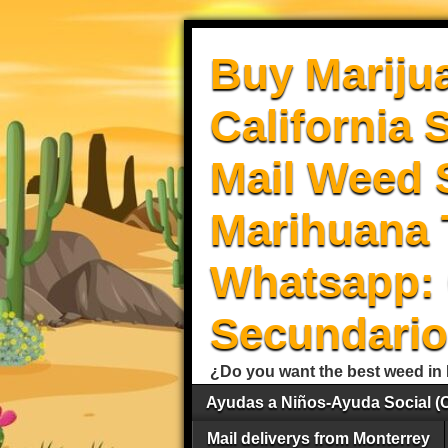
Buy Mariju
California 
Mail Weed S
Marihuana 
Whatsapp: 
Secundario
¿Do you want the best weed in 
Ayudas a Niños-Ayuda Social (
Mail deliverys from Monterrey