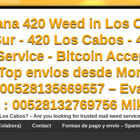
ana 420 Weed in Los 
Sur - 420 Los Cabos -
ervice - Bitcoin Acce
Top envios desde Mon
00528135669557 – Ev
 : 00528132769756 Mi
Los Cabos? – Are you looking for trusted mail weed servic
Colabora)
Contact
Formas de pago y envio – Spani