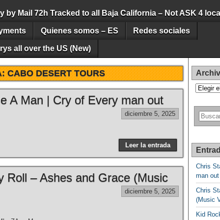
by Mail 72h Tracked to all Baja California – Not ASK 4 loca
yments
Quienes somos – ES
Redes sociales
ys all over the US (New)
A:
CABO DESERT TOURS
Archi
Archivos
Be A Man | Cry of Every man out
diciembre 5, 2025
Leer la entrada
Entrad
Chris St
lly Roll – Ashes and Grace (Music
man out
Chris St
diciembre 5, 2025
(Music 
Kid Rock