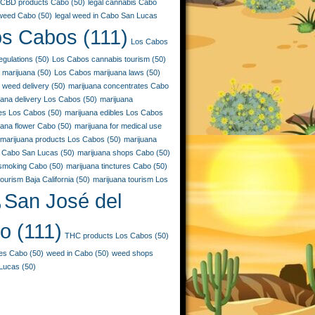
CBD products Cabo
(50)
legal cannabis Cabo
 weed Cabo
(50)
legal weed in Cabo San Lucas
os Cabos
(111)
Los Cabos
egulations
(50)
Los Cabos cannabis tourism
(50)
 marijuana
(50)
Los Cabos marijuana laws
(50)
 weed delivery
(50)
marijuana concentrates Cabo
uana delivery Los Cabos
(50)
marijuana
ies Los Cabos
(50)
marijuana edibles Los Cabos
uana flower Cabo
(50)
marijuana for medical use
marijuana products Los Cabos
(50)
marijuana
 Cabo San Lucas
(50)
marijuana shops Cabo
(50)
 smoking Cabo
(50)
marijuana tinctures Cabo
(50)
ourism Baja California
(50)
marijuana tourism Los
San José del
)
o
(111)
THC products Los Cabos
(50)
les Cabo
(50)
weed in Cabo
(50)
weed shops
Lucas
(50)