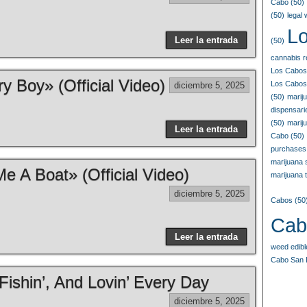
Cabo
(50)
(50)
legal
L
Leer la entrada
(50)
cannabis r
Los Cabos
y Boy» (Official Video)
Los Cabos
diciembre 5, 2025
(50)
marij
dispensar
(50)
marij
Leer la entrada
Cabo
(50)
purchases
marijuana
e A Boat» (Official Video)
marijuana t
diciembre 5, 2025
Cabos
(50
Cab
Leer la entrada
weed edib
Cabo San 
Fishin’, And Lovin’ Every Day
diciembre 5, 2025