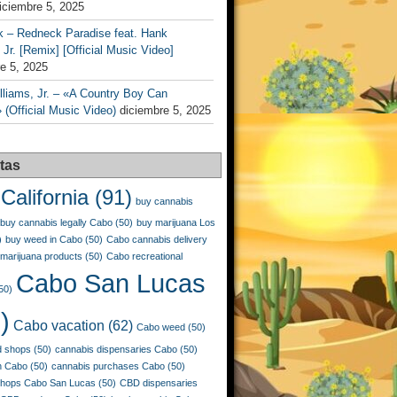
iciembre 5, 2025
k – Redneck Paradise feat. Hank
 Jr. [Remix] [Official Music Video]
e 5, 2025
liams, Jr. – «A Country Boy Can
 (Official Music Video)
diciembre 5, 2025
tas
California
(91)
buy cannabis
buy cannabis legally Cabo
(50)
buy marijuana Los
)
buy weed in Cabo
(50)
Cabo cannabis delivery
marijuana products
(50)
Cabo recreational
Cabo San Lucas
50)
)
Cabo vacation
(62)
Cabo weed
(50)
 shops
(50)
cannabis dispensaries Cabo
(50)
n Cabo
(50)
cannabis purchases Cabo
(50)
shops Cabo San Lucas
(50)
CBD dispensaries