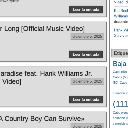
XVMhwZAymM
Video]
d
Leer la entrada
Kid Roc
Williams
diciembr
 Long [Official Music Video]
Hank Wil
Survive»
diciembre 5, 2025
Etique
Leer la entrada
Baja 
radise feat. Hank Williams Jr.
Cabo
(50)
Cabos
(50
c Video]
diciembre 5, 2025
(50)
Cabo 
cannabis
(
Leer la entrada
(111
Cabo weed
«A Country Boy Can Survive»
cannabis i
cannabis 
diciembre 5, 2025