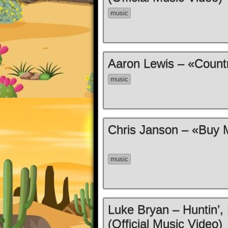
music
Aaron Lewis – «Countr
music
Chris Janson – «Buy M
music
Luke Bryan – Huntin’, 
(Official Music Video)