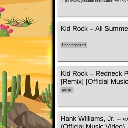
https://www.youtube.com/watch?v=x
Kid Rock – All Summer
Uncategorized
Kid Rock – Redneck Pa
[Remix] [Official Musi
music
Hank Williams, Jr. – 
(Official Music Video)